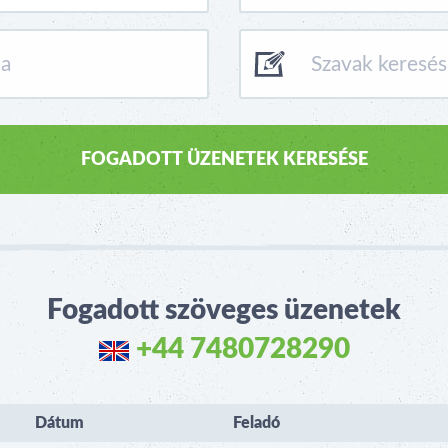
Fogadott szöveges üzenetek
+44 7480728290
Dátum
Feladó