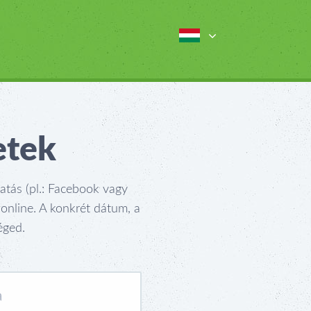
etek
atás (pl.: Facebook vagy
online. A konkrét dátum, a
éged.