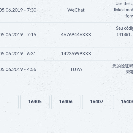
Use the 
05.06.2019 - 7:30
WeChat
linked mob
for
Seu códig
05.06.2019 - 7:15
46769446XXX
141881. 
05.06.2019 - 6:31
14235999XXX
您的验证码
05.06.2019 - 4:56
TUYA
索
...
16405
16406
16407
1640