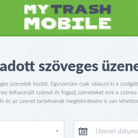
adott szöveges üzen
ges üzenetek között. Egyszerűen csak válaszd ki a szolgált
z felhasznált számot és fogadj üzeneteket erre a számra 
dó és az üzenet tartalmának megtekintésére is van lehetős