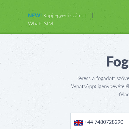
NEW!
Kapj egyedi számot
|
Whats SIM
Fog
Keress a fogadott szöve
WhatsApp) igénybevételéhe
fela
+44 7480728290