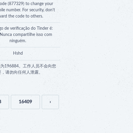
code (877329) to change your
ile number. For security, don't
ward the code to others.
o de verificação do Tinder é:
Nunca compartilhe isso com
ninguém.
Hshd
为196884。工作人员不会向您
要，请勿向任何人泄露。
8
16409
›